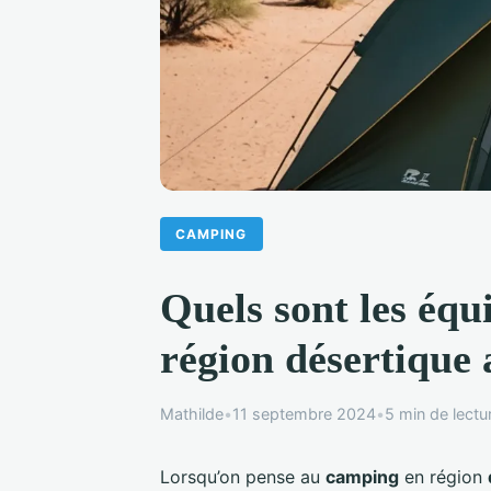
CAMPING
Quels sont les éq
région désertique
Mathilde
•
11 septembre 2024
•
5 min de lectu
Lorsqu’on pense au
camping
en région