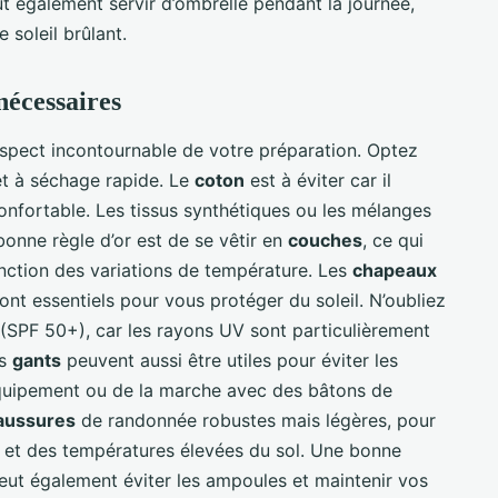
ut également servir d’ombrelle pendant la journée,
 soleil brûlant.
nécessaires
spect incontournable de votre préparation. Optez
et à séchage rapide. Le
coton
est à éviter car il
confortable. Les tissus synthétiques ou les mélanges
bonne règle d’or est de se vêtir en
couches
, ce qui
nction des variations de température. Les
chapeaux
sont essentiels pour vous protéger du soleil. N’oubliez
 (SPF 50+), car les rayons UV sont particulièrement
es
gants
peuvent aussi être utiles pour éviter les
équipement ou de la marche avec des bâtons de
aussures
de randonnée robustes mais légères, pour
é et des températures élevées du sol. Une bonne
eut également éviter les ampoules et maintenir vos