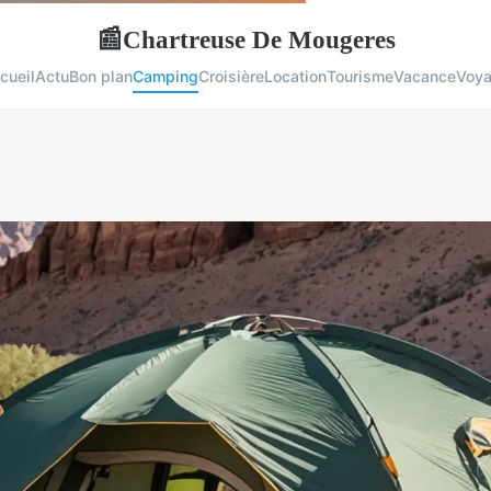
Chartreuse De Mougeres
📰
cueil
Actu
Bon plan
Camping
Croisière
Location
Tourisme
Vacance
Voy