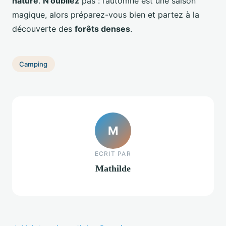
nature
.
N’oubliez
pas : l’automne est une saison
magique, alors préparez-vous bien et partez à la
découverte des
forêts denses
.
Camping
M
ECRIT PAR
Mathilde