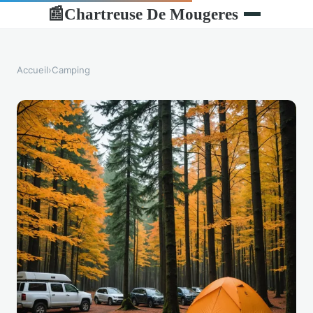
Chartreuse De Mougeres
📰
Accueil
›
Camping