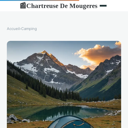
Chartreuse De Mougeres
📰
Accueil
›
Camping