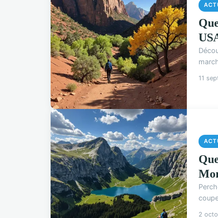
ACT
Que
US
Décou
march
11 se
ACT
Que
Mon
Perch
coupe
2 oct