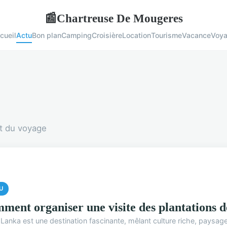
Chartreuse De Mougeres
📰
cueil
Actu
Bon plan
Camping
Croisière
Location
Tourisme
Vacance
Voy
et du voyage
U
ment organiser une visite des plantations d
 Lanka est une destination fascinante, mêlant culture riche, paysage