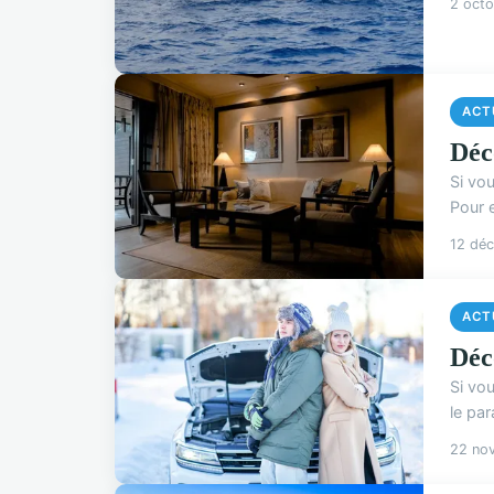
2 oct
ACT
Déc
Si vou
Pour 
12 dé
ACT
Déc
Si vou
le par
22 no