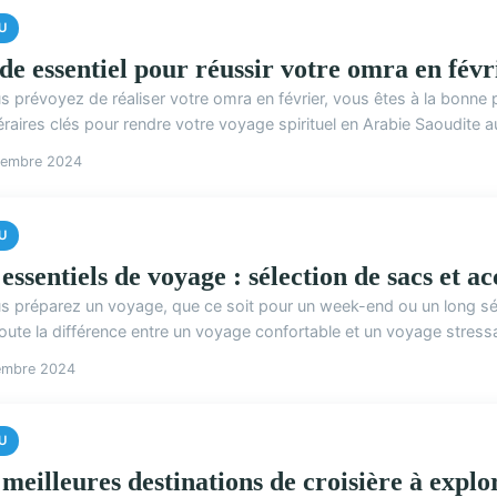
U
de essentiel pour réussir votre omra en févri
s prévoyez de réaliser votre omra en février, vous êtes à la bonne p
néraires clés pour rendre votre voyage spirituel en Arabie Saoudite au
vembre 2024
U
essentiels de voyage : sélection de sacs et a
us préparez un voyage, que ce soit pour un week-end ou un long séj
toute la différence entre un voyage confortable et un voyage stressa
embre 2024
U
 meilleures destinations de croisière à explo