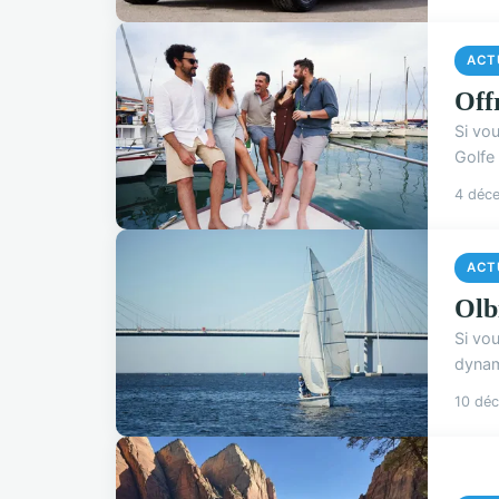
ACT
Off
Si vo
Golfe 
4 déc
ACT
Olb
Si vo
dynami
10 dé