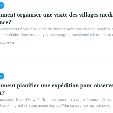
U
ment organiser une visite des villages méd
nce?
ovence est un véritable écrin de charme avec ses villages perchés e
ire millénaire. Que vous soyez un voyageur passionné d'histoire ou 
obre 2024
U
ment planifier une expédition pour observer
A?
ux cristallines d'Hawaï offrent un spectacle naturel époustouflant 
tueux migrent chaque année depuis l'Alaska pour se reproduire et me