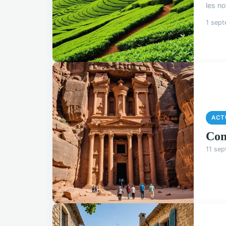
les no
1 sep
ACT
Com
11 se