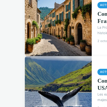
ACT
Com
Fra
La Pr
histo
2 oct
ACT
Com
US
Les ea
majes