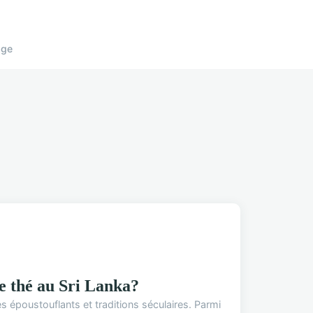
age
e thé au Sri Lanka?
s époustouflants et traditions séculaires. Parmi