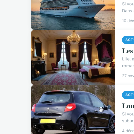
Si vou
Dans c
10 dé
ACT
Les
Lille
romant
27 no
ACT
Lou
Si vo
suburb
4 déc