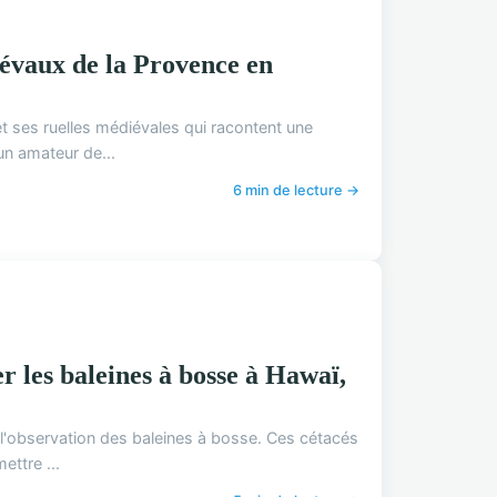
iévaux de la Provence en
t ses ruelles médiévales qui racontent une
un amateur de...
6 min de lecture →
 les baleines à bosse à Hawaï,
: l'observation des baleines à bosse. Ces cétacés
ttre ...