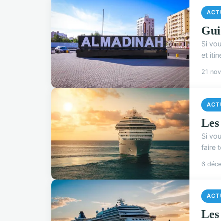
ACT
Gui
Si vou
et iti
21 no
ACT
Les 
Si vo
faire 
6 déc
ACT
Les