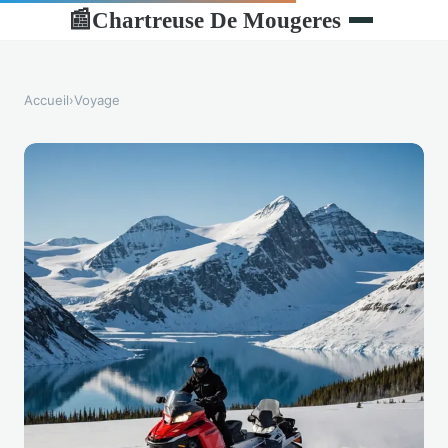
Chartreuse De Mougeres
📰
Accueil
›
Voyage