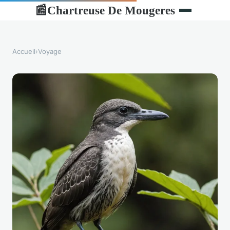
Chartreuse De Mougeres
📰
Accueil
›
Voyage