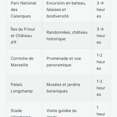
Parc National
Excursion en bateau,
3-4
des
falaises et
heur
Calanques
biodiversité
es
Îles du Frioul
3-4
Randonnées, château
et Château
heur
historique
d’If
es
1-2
Corniche de
Promenade et vue
heur
Marseille
panoramique
es
1-2
Palais
Musées et jardins
heur
Longchamp
botaniques
es
1
Stade
Visite guidée du
heur