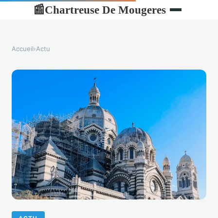
Chartreuse De Mougeres
📰
Accueil
›
Actu