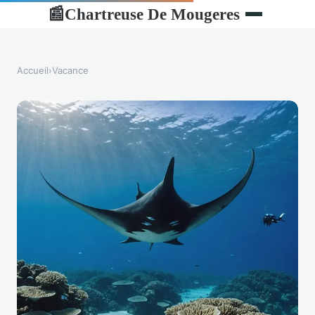
Chartreuse De Mougeres
📰
Accueil
›
Vacance