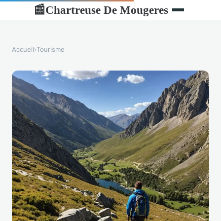
Chartreuse De Mougeres
📰
Accueil
›
Tourisme