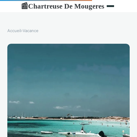
Chartreuse De Mougeres
📰
Accueil
›
Vacance