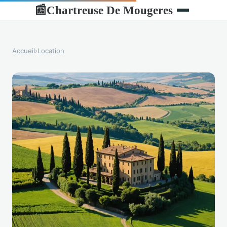
Chartreuse De Mougeres
📰
Accueil
›
Location