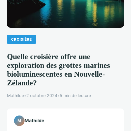
CROISIÈRE
Quelle croisière offre une
exploration des grottes marines
bioluminescentes en Nouvelle-
Zélande?
Mathilde
•
2 octobre 2024
•
5 min de lecture
Mathilde
M