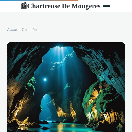
Chartreuse De Mougeres
📰
Accueil
›
Croisière