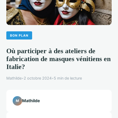
BON PLAN
Où participer à des ateliers de
fabrication de masques vénitiens en
Italie?
Mathilde
•
2 octobre 2024
•
5 min de lecture
Mathilde
M