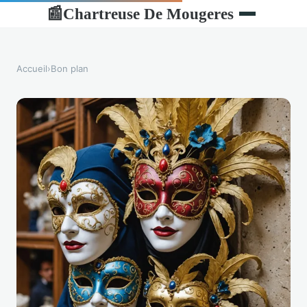
Chartreuse De Mougeres
📰
Accueil
›
Bon plan