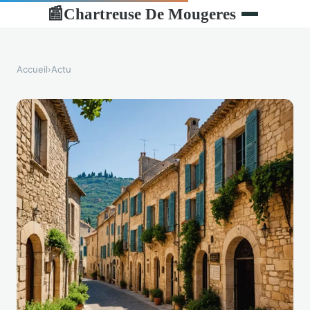
Chartreuse De Mougeres
📰
Accueil
›
Actu